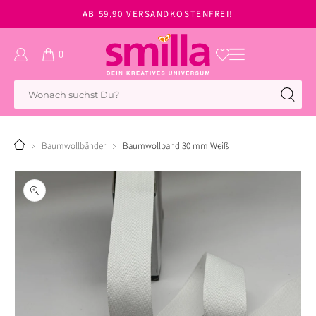
zum
AB 59,90 VERSANDKOSTENFREI!
Inhalt
0
Einloggen
Warenkorb
0
Artikel
Baumwollbänder
Baumwollband 30 mm Weiß