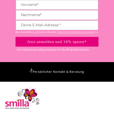
Vorname
*
Nachname
*
Deine E-Mail-Adresse
*
Bei Anmeldung stimmst Du den
Datenschutzbestimmungen
zu.
Jetzt anmelden und 10% sparen*
*10% Rabatt einmalig einlösbar für Stoffe & Nähzubehör
Persönlicher Kontakt & Beratung