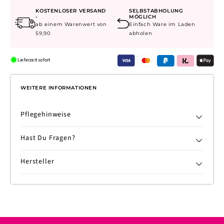
Menge
Menge
KOSTENLOSER VERSAND
SELBSTABHOLUNG
für
für
-
MÖGLICH
ab einem Warenwert von
Einfach Ware im Laden
Default
Default
59,90
abholen
Title
Title
Lieferzeit sofort
WEITERE INFORMATIONEN
Pflegehinweise
Hast Du Fragen?
Hersteller