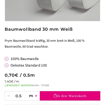
Medien
1
Baumwollband 30 mm Weiß
in
Modal
öffnen
Prym Baumwollband kräftig, 30 mm breit in Weiß, 100 %
Baumwolle, 60 Grad waschbar.
100% Baumwolle
Oekotex Standard 100
Normaler
0,70€
/
0.5
m
Preis
1,40€ / m
Art.Nr. : 111425
LIEFERZEIT SOFORT
Anzahl
In den Warenkorb
Verringere
Erhöhe
die
die